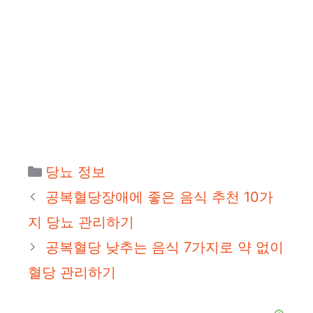
카
당뇨 정보
테
공복혈당장애에 좋은 음식 추천 10가
고
지 당뇨 관리하기
리
공복혈당 낮추는 음식 7가지로 약 없이
혈당 관리하기