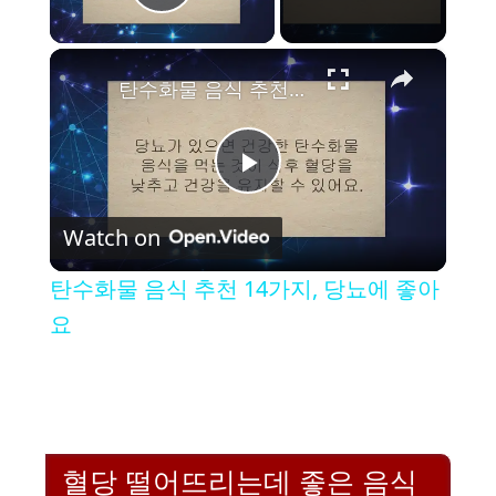
Play Video
×
탄수화물 음식 추천 14가지, 당뇨에 좋아요
P
Watch on
l
탄수화물 음식 추천 14가지, 당뇨에 좋아
a
요
y
V
혈당 떨어뜨리는데 좋은 음식