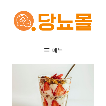
컨
텐
츠
로
건
메뉴
너
뛰
기