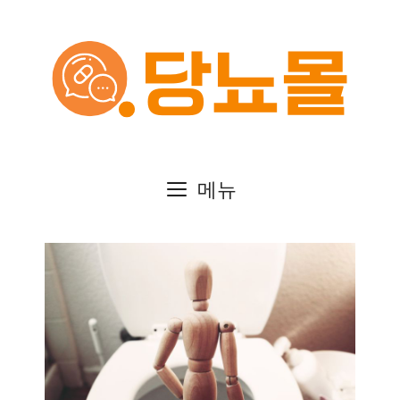
컨
텐
츠
로
건
메뉴
너
뛰
기