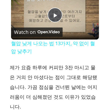
P
Watch on
l
혈압 낮게 나오는 법 13가지, 약 없이 혈
a
압 낮추기
y
제가 요즘 하루에 커피만 3잔 마시고 물
은 거의 안 마셨다는 점이 그대로 해당됐
V
습니다. 가끔 점심을 건너뛴 날에는 어지
i
러움이 더 심해졌던 것도 이유가 있었습
니다.