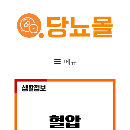
컨
텐
츠
로
건
메뉴
너
뛰
기