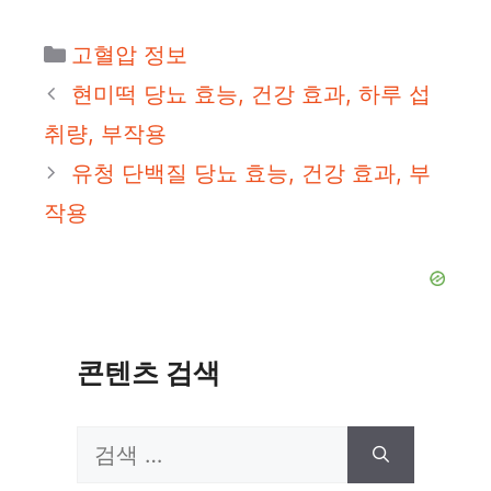
카
고혈압 정보
테
현미떡 당뇨 효능, 건강 효과, 하루 섭
고
취량, 부작용
리
유청 단백질 당뇨 효능, 건강 효과, 부
작용
콘텐츠 검색
검