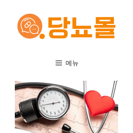
컨
텐
츠
로
건
메뉴
너
뛰
기