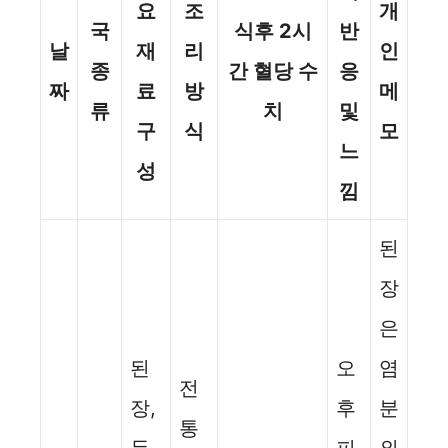
요
조
개
국
식후 2시
반
날
재
리
인
종
간 혈당 수
응
짜
료
방
메
류
치
및
구
식
모
느
성
낌
된
장
은
된
오
염
전
장,
후
분
통