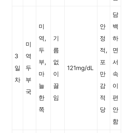
담
미
안
백
역,
기
정
하
미
두
름
적,
면
3
역
부,
없
포
서
일
두
121mg/dL
마
이
만
속
차
부
늘
끓
감
이
국
한
임
적
편
쪽
당
안
함