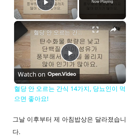
Now Playing
Play Video
×
혈당 안 오르는 간식 14가지, 당뇨인이 먹으면 좋아요!
P
Watch on
l
혈당 안 오르는 간식 14가지, 당뇨인이 먹
a
으면 좋아요!
y
그날 이후부터 제 아침밥상은 달라졌습니
다.
V