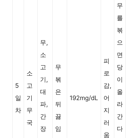
무
를
볶
무,
으
소
면
피
고
무
당
소
로
기,
볶
이
5
고
감,
대
은
올
일
기
192mg/dL
어
파,
뒤
라
차
무
지
간
끓
간
국
러
장
임
다
움