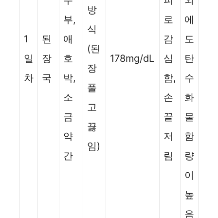
두
피
외
방
부,
로
에
식
1
된
애
감
도
(된
일
장
호
178mg/dL
심
탄
장
차
국
박,
함,
수
풀
소
손
화
고
금
끝
물
끓
약
저
함
임)
간
림
량
이
높
음