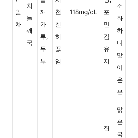
치
소
일
깨
천
118mg/dL
포
들
화
차
가
천
만
깨
하
루,
히
감
국
니
두
끓
유
맛
부
임
지
이
은
은
맑
은
집
국