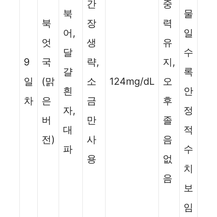
간
중
북
물
북
장
력
어,
일
엇
생
유
달
수
9
국
략,
지,
걀
록
일
(맑
소
124mg/dL
오
흰
안
차
은
금
후
자,
정
버
만
졸
대
적
전)
사
음
파
수
용
없
치
음
보
임