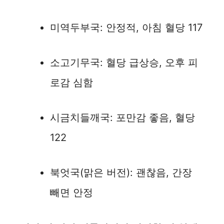
미역두부국: 안정적, 아침 혈당 117
소고기무국: 혈당 급상승, 오후 피
로감 심함
시금치들깨국: 포만감 좋음, 혈당
122
북엇국(맑은 버전): 괜찮음, 간장
빼면 안정