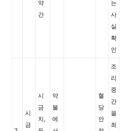
약
는
간
사
실
확
인
조
리
중
시
약
혈
간
금
불
당
시
을
치,
에
안
금
최
7
들
서
정,