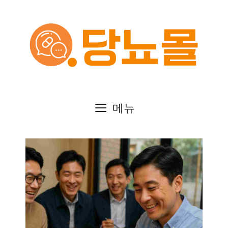
컨
텐
츠
로
건
메뉴
너
뛰
기