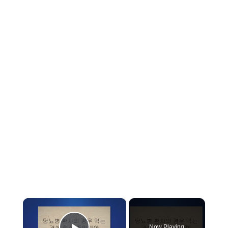
×
Now Playing