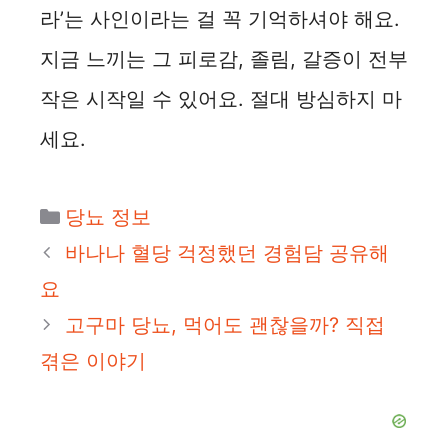
라’는 사인이라는 걸 꼭 기억하셔야 해요.
지금 느끼는 그 피로감, 졸림, 갈증이 전부
작은 시작일 수 있어요. 절대 방심하지 마
세요.
카
당뇨 정보
테
바나나 혈당 걱정했던 경험담 공유해
고
요
리
고구마 당뇨, 먹어도 괜찮을까? 직접
겪은 이야기