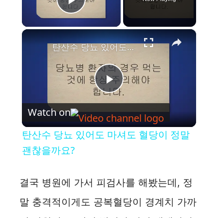
Play Video
×
탄산수 당뇨 있어도 마셔도 혈당이 정말 괜찮을까요?
P
Watch on
l
탄산수 당뇨 있어도 마셔도 혈당이 정말
a
괜찮을까요?
y
결국 병원에 가서 피검사를 해봤는데, 정
말 충격적이게도 공복혈당이 경계치 가까
V