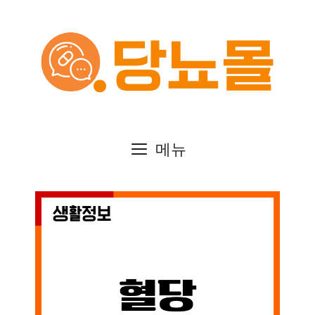
컨
텐
츠
로
건
메뉴
너
뛰
기