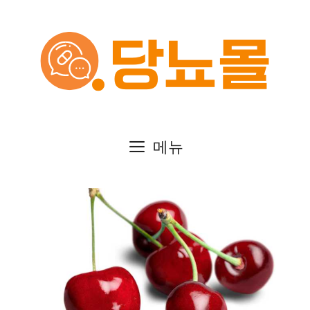
컨
텐
츠
로
건
메뉴
너
뛰
기