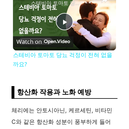
스테비아 토마토 당뇨 걱정이 전혀 없을까요?
P
Watch on
l
스테비아 토마토 당뇨 걱정이 전혀 없을
a
까요?
y
항산화 작용과 노화 예방
V
체리에는 안토시아닌, 케르세틴, 비타민
i
C와 같은 항산화 성분이 풍부하게 들어