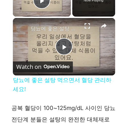
Now Playing
Play Video
×
당뇨에 좋은 설탕 먹으면서 혈당 관리하세요!
P
Watch on
l
당뇨에 좋은 설탕 먹으면서 혈당 관리하
a
세요!
y
공복 혈당이 100~125mg/dL 사이인 당뇨
전단계 분들은 설탕의 완전한 대체재로
V