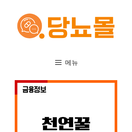
컨
텐
츠
로
건
메뉴
너
뛰
기