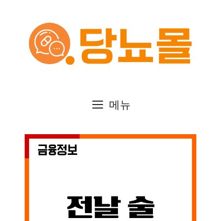
컨
텐
츠
로
건
메뉴
너
뛰
기