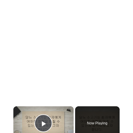
×
Now Playing
Play Video