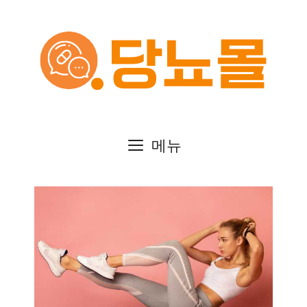
컨
텐
츠
로
건
메뉴
너
뛰
기