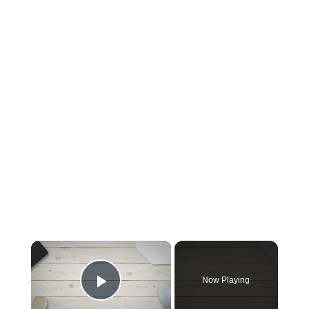
×
Now Playing
Play Video