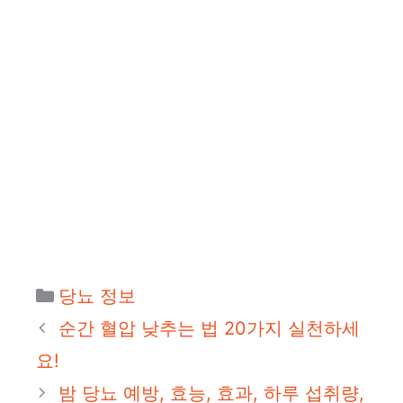
카
당뇨 정보
테
순간 혈압 낮추는 법 20가지 실천하세
고
요!
리
밤 당뇨 예방, 효능, 효과, 하루 섭취량,