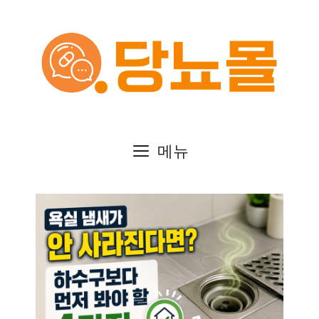
컨
텐
츠
로
건
메뉴
너
뛰
기