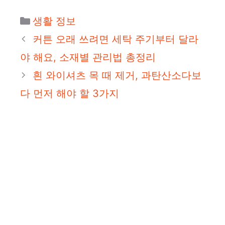
카
생활 정보
테
커튼 오래 쓰려면 세탁 주기부터 달라
고
야 해요, 소재별 관리법 총정리
리
흰 와이셔츠 목 때 제거, 과탄산소다보
다 먼저 해야 할 3가지