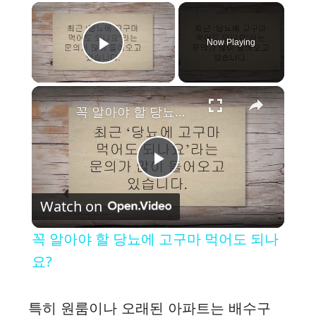
×
Now Playing
Play Video
×
꼭 알아야 할 당뇨에 고구마 먹어도 되나요?
P
Watch on
l
꼭 알아야 할 당뇨에 고구마 먹어도 되나
a
요?
y
특히 원룸이나 오래된 아파트는 배수구