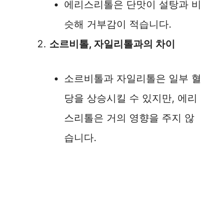
에리스리톨은 단맛이 설탕과 비
o
슷해 거부감이 적습니다.
소르비톨, 자일리톨과의 차이
소르비톨과 자일리톨은 일부 혈
당을 상승시킬 수 있지만, 에리
스리톨은 거의 영향을 주지 않
습니다.