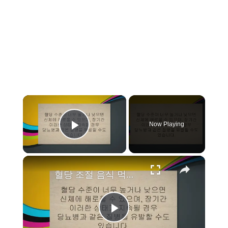
×
Now Playing
Play Video
×
혈당 조절 음식 먹고 당뇨 걱정하지 마세요!
P