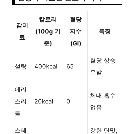
칼로리
혈당
감미
(100g 기
지수
특징
료
준)
(GI)
혈당 상승
설탕
400kcal
65
유발
에리
체내 흡수
스리
20kcal
0
없음
톨
스테
강한 단맛,