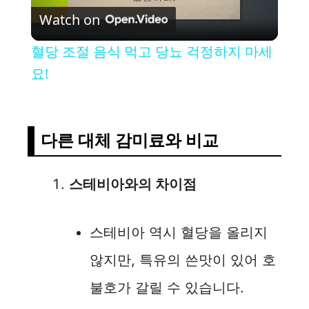
Watch on
l
혈당 조절 음식 먹고 당뇨 걱정하지 마세
a
요!
y
다른 대체 감미료와 비교
V
스테비아와의 차이점
i
스테비아 역시 혈당을 올리지
d
않지만, 특유의 쓴맛이 있어 호
e
불호가 갈릴 수 있습니다.