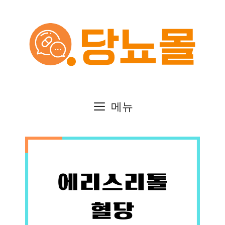
컨
텐
츠
로
건
메뉴
너
뛰
기