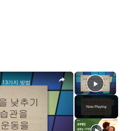
×
×
 13가지 방법
Play Vid
Now Playing