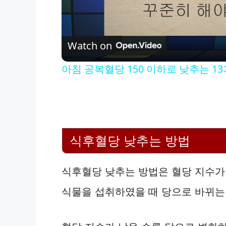
l
Watch on
a
아침 공복혈당 150 이하로 낮추는 1
y
V
식후혈당 낮추는 방법
i
식후혈당 낮추는 방법은 혈당 지수가 
d
식물을 섭취하였을 때 당으로 바뀌는
e