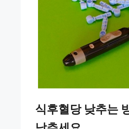
식후혈당 낮추는 방
낮추세요