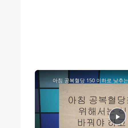
아침 공복혈당 150 이하로 낮추는
P