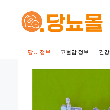
컨
텐
츠
로
건
당뇨 정보
고혈압 정보
건강
너
뛰
기