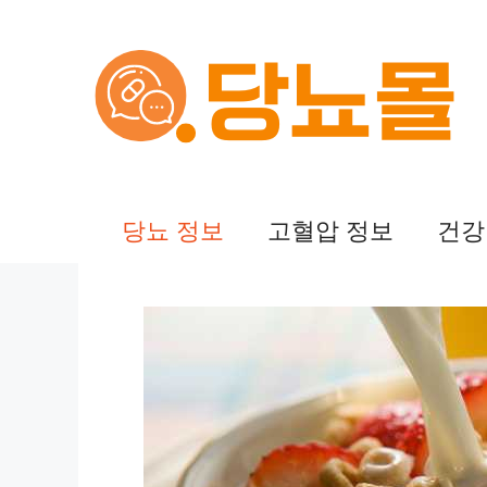
컨
텐
츠
로
건
당뇨 정보
고혈압 정보
건강
너
뛰
기