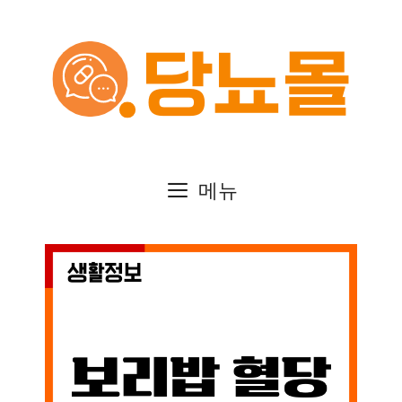
컨
텐
츠
로
건
메뉴
너
뛰
기