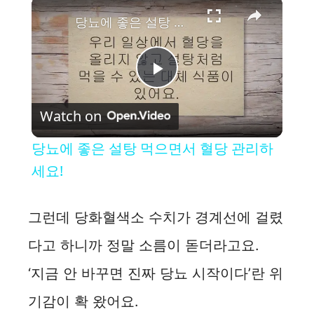
×
당뇨에 좋은 설탕 먹으면서 혈당 관리하세요!
P
Watch on
l
당뇨에 좋은 설탕 먹으면서 혈당 관리하
a
세요!
y
그런데 당화혈색소 수치가 경계선에 걸렸
다고 하니까 정말 소름이 돋더라고요.
V
‘지금 안 바꾸면 진짜 당뇨 시작이다’란 위
i
기감이 확 왔어요.