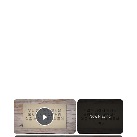
×
Now Playing
Play Video