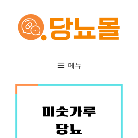
컨
텐
츠
로
건
메뉴
너
뛰
기