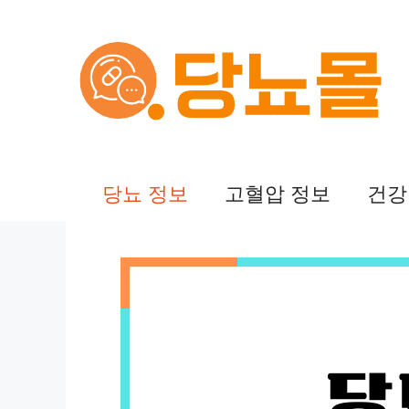
컨
텐
츠
로
건
당뇨 정보
고혈압 정보
건강
너
뛰
기