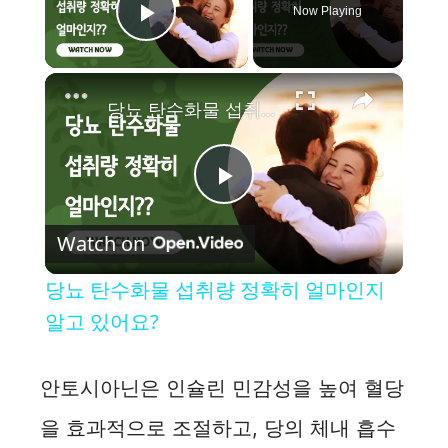
Now Playing
Play Video
×
당뇨 탄수화물 섭취량 정확히 얼마인지 알고 있어요?
P
Watch on
l
당뇨 탄수화물 섭취량 정확히 얼마인지
a
알고 있어요?
y
안토시아닌은 인슐린 민감성을 높여 혈당
을 효과적으로 조절하고, 당의 체내 흡수
V