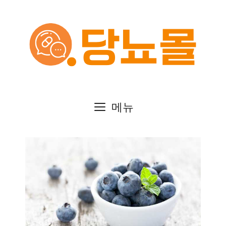
컨
텐
츠
로
건
메뉴
너
뛰
기