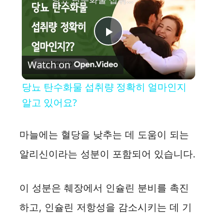
P
Watch on
l
당뇨 탄수화물 섭취량 정확히 얼마인지
a
알고 있어요?
y
마늘에는 혈당을 낮추는 데 도움이 되는
알리신이라는 성분이 포함되어 있습니다.
V
i
이 성분은 췌장에서 인슐린 분비를 촉진
하고, 인슐린 저항성을 감소시키는 데 기