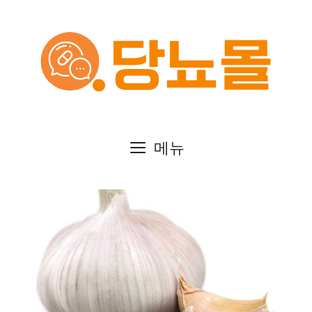
컨
텐
츠
로
건
메뉴
너
뛰
기