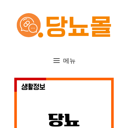
컨
텐
츠
로
건
메뉴
너
뛰
기