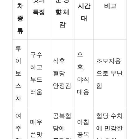
차
시간
비고
특징
향 체
종
대
감
류
루
구수
오
이
식후
초보자용
하고
후,
보
혈당
으로 무난
부드
야식
스
안정감
함
러움
대용
차
여
공복혈
혈당 수치
매우
아침
주
당에
에 민감한
쓴맛
공복