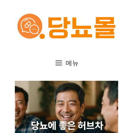
컨
텐
츠
로
건
메뉴
너
뛰
기