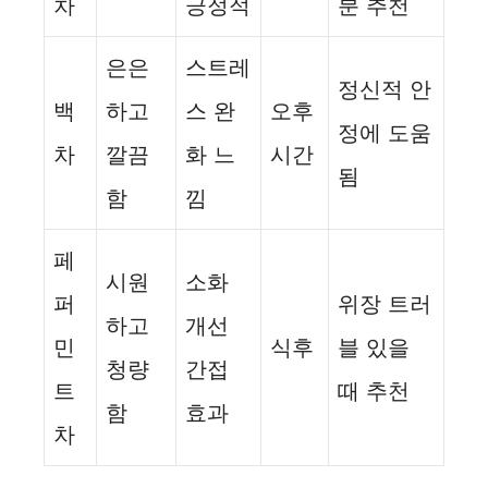
차
긍정적
분 추천
은은
스트레
정신적 안
백
하고
스 완
오후
정에 도움
차
깔끔
화 느
시간
됨
함
낌
페
시원
소화
퍼
위장 트러
하고
개선
민
식후
블 있을
청량
간접
트
때 추천
함
효과
차