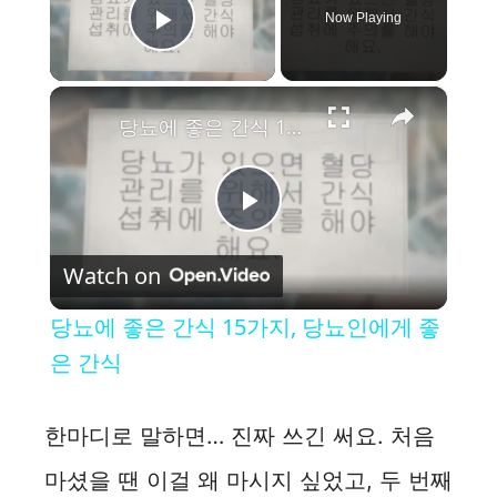
Now Playing
Play Video
×
당뇨에 좋은 간식 15가지, 당뇨인에게 좋은 간식
P
Watch on
l
당뇨에 좋은 간식 15가지, 당뇨인에게 좋
a
은 간식
y
한마디로 말하면… 진짜 쓰긴 써요. 처음
마셨을 땐 이걸 왜 마시지 싶었고, 두 번째