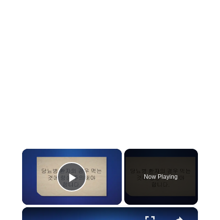
×
Now Playing
Play Video
×