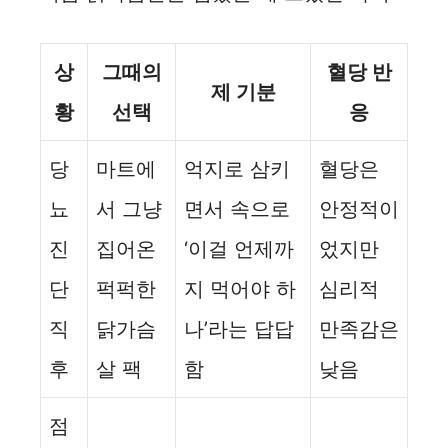
상
그때의
혈당 반
제 기분
황
선택
응
당
마트에
억지로 삼키
혈당은
뇨
서 그냥
면서 속으로
안정적이
진
집어온
‘이걸 언제까
었지만
단
퍽퍽한
지 먹어야 하
심리적
직
닭가슴
나’라는 답답
만족감은
후
살 팩
함
낮음
점