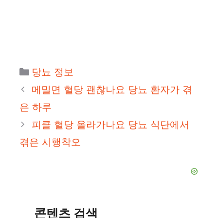
카
당뇨 정보
테
메밀면 혈당 괜찮나요 당뇨 환자가 겪
고
은 하루
리
피클 혈당 올라가나요 당뇨 식단에서
겪은 시행착오
콘텐츠 검색