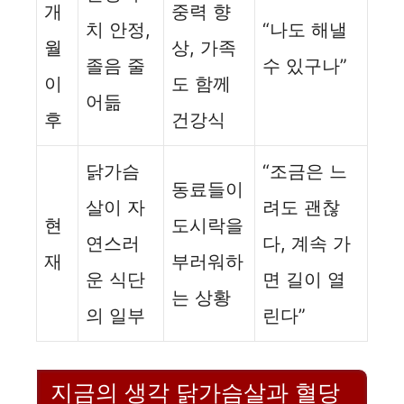
개
중력 향
치 안정,
“나도 해낼
월
상, 가족
졸음 줄
수 있구나”
이
도 함께
어듦
후
건강식
닭가슴
“조금은 느
동료들이
살이 자
려도 괜찮
현
도시락을
연스러
다, 계속 가
재
부러워하
운 식단
면 길이 열
는 상황
의 일부
린다”
지금의 생각 닭가슴살과 혈당