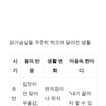
닭가슴살을 꾸준히 먹으며 달라진 생활
시
몸의 반
생활 변
마음속 한마
기
응
화
디
입맛이
초
편의점이
안 맞아
“내가 끝까
반
나 외식
우울감,
지 할 수 있