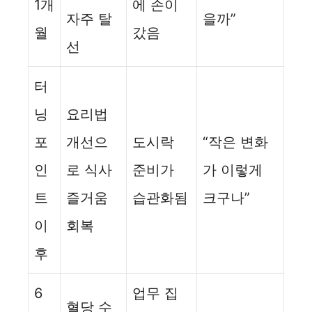
1개
에 손이
자주 탈
을까”
월
갔음
선
터
닝
요리법
포
개선으
도시락
“작은 변화
인
로 식사
준비가
가 이렇게
트
즐거움
습관화됨
크구나”
이
회복
후
6
업무 집
혈당 수