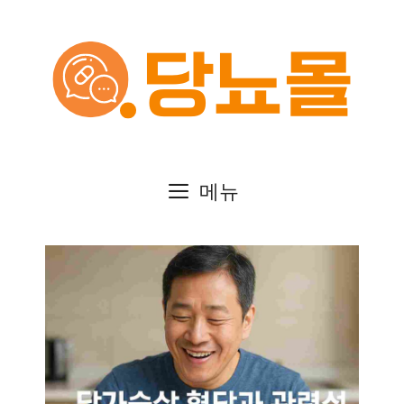
컨
텐
츠
로
건
메뉴
너
뛰
기