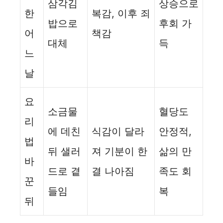
삼각김
상승으로
한
복감, 이후 죄
밥으로
후회 가
어
책감
대체
득
느
날
요
소금물
혈당도
리
에 데친
식감이 달라
안정적,
법
뒤 샐러
져 기분이 한
삶의 만
바
드로 곁
결 나아짐
족도 회
꾼
들임
복
뒤