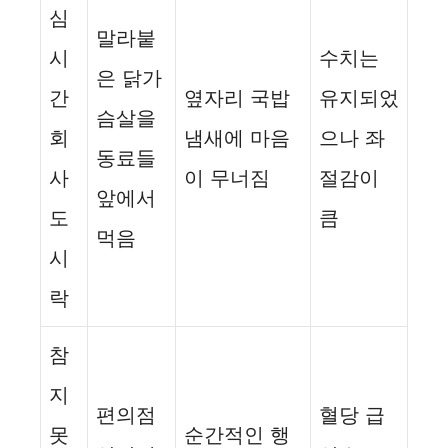
심
말라붙
시
수치는
은 닭가
간
옆자리 국밥
유지되었
슴살을
회
냄새에 마음
으나 좌
동료들
사
이 무너짐
절감이
앞에서
도
큼
먹음
시
락
참
지
편의점
혈당 급
못
순간적인 행