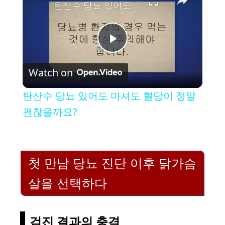
탄산수 당뇨 있어도 마셔도 혈당이 정말 괜찮을까요?
P
Watch on
l
탄산수 당뇨 있어도 마셔도 혈당이 정말
a
괜찮을까요?
y
첫 만남 당뇨 진단 이후 닭가슴
V
살을 선택하다
i
검진 결과의 충격