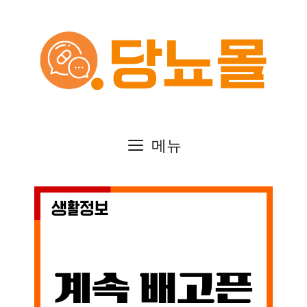
컨
텐
츠
로
건
메뉴
너
뛰
기