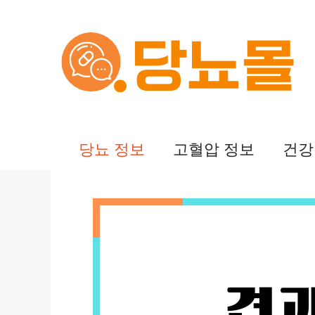
컨
텐
츠
로
건
당뇨 정보
고혈압 정보
건강
너
뛰
기