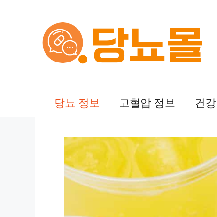
컨
텐
츠
로
건
당뇨 정보
고혈압 정보
건강
너
뛰
기