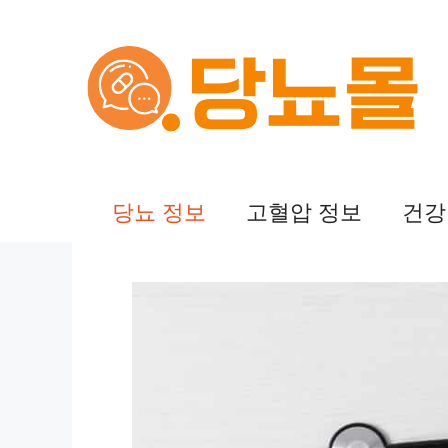
컨
텐
츠
로
건
당뇨 정보
고혈압 정보
건강
너
뛰
기