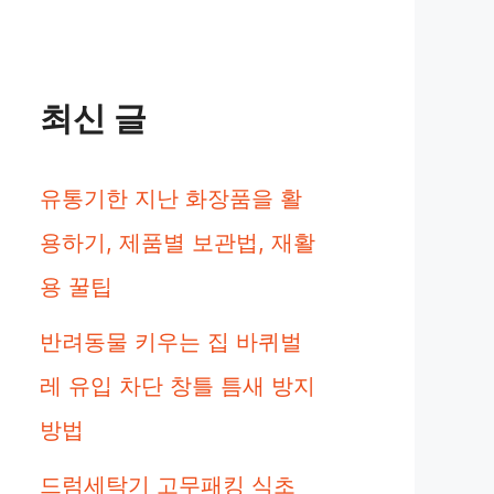
최신 글
유통기한 지난 화장품을 활
용하기, 제품별 보관법, 재활
용 꿀팁
반려동물 키우는 집 바퀴벌
레 유입 차단 창틀 틈새 방지
방법
드럼세탁기 고무패킹 식초