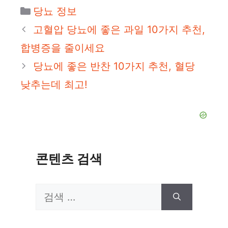
카
당뇨 정보
테
고혈압 당뇨에 좋은 과일 10가지 추천,
고
합병증을 줄이세요
리
당뇨에 좋은 반찬 10가지 추천, 혈당
낮추는데 최고!
콘텐츠 검색
검
색: