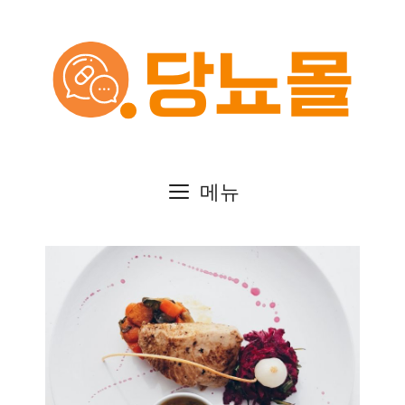
컨
텐
츠
로
건
메뉴
너
뛰
기