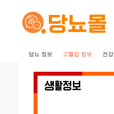
컨
텐
츠
로
건
당뇨 정보
고혈압 정보
건강
너
뛰
기