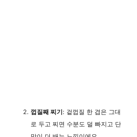
껍질째 찌기
: 겉껍질 한 겹은 그대
로 두고 찌면 수분도 덜 빠지고 단
맛이 더 배는 느낌이에요.