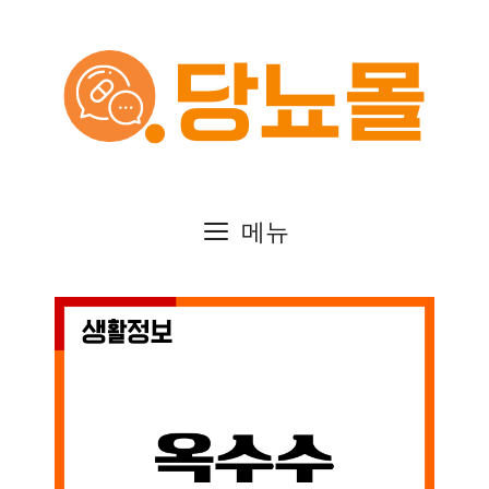
컨
텐
츠
로
건
메뉴
너
뛰
기