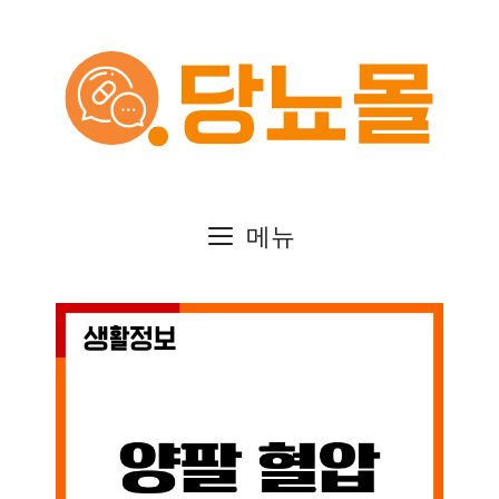
컨
텐
츠
로
건
메뉴
너
뛰
기