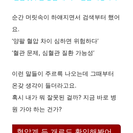
a
순간 머릿속이 하얘지면서 검색부터 했어
y
요.
‘양팔 혈압 차이 심하면 위험하다’
V
‘혈관 문제, 심혈관 질환 가능성’
i
이런 말들이 주르륵 나오는데 그때부터
d
온갖 생각이 들더라고요.
e
혹시 내가 뭐 잘못된 걸까? 지금 바로 병
원 가야 하는 건가?
o
혈압계 두 개로도 확인해봤어