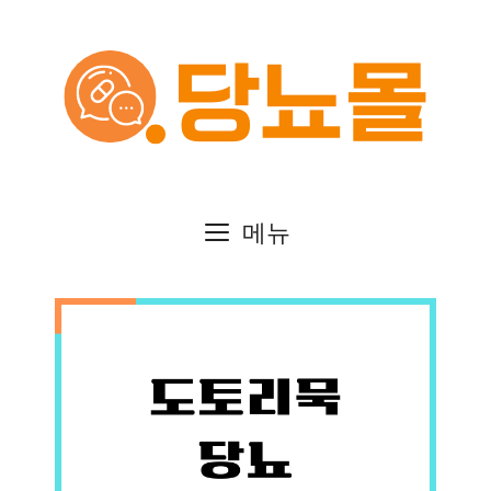
컨
텐
츠
로
건
메뉴
너
뛰
기