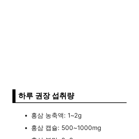
하루 권장 섭취량
홍삼 농축액: 1~2g
홍삼 캡슐: 500~1000mg