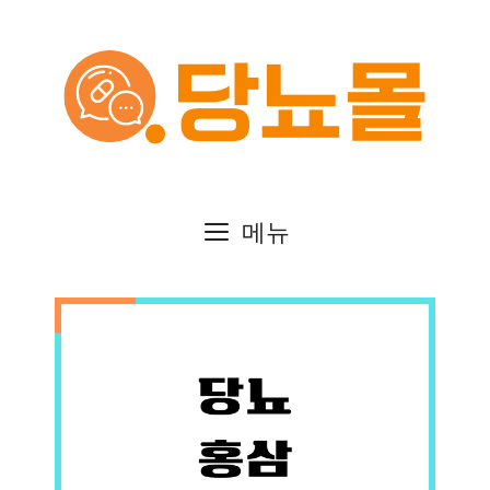
컨
텐
츠
로
건
메뉴
너
뛰
기