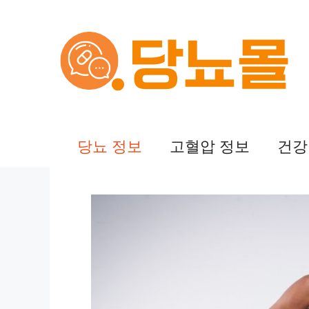
컨
텐
츠
로
건
당뇨 정보
고혈압 정보
건강
너
뛰
기