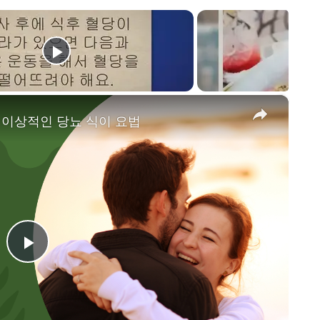
×
, 이상적인 당뇨 식이 요법
P
l