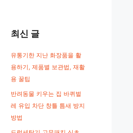
최신 글
유통기한 지난 화장품을 활
용하기, 제품별 보관법, 재활
용 꿀팁
반려동물 키우는 집 바퀴벌
레 유입 차단 창틀 틈새 방지
방법
드럼세탁기 고무패킹 식초