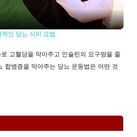
a
y
상적인 당뇨 식이 요법
V
과로 고혈당을 막아주고 인슐린의 요구량을 줄
i
뇨 합병증을 막아주는 당뇨 운동법은 어떤 것
d
e
o