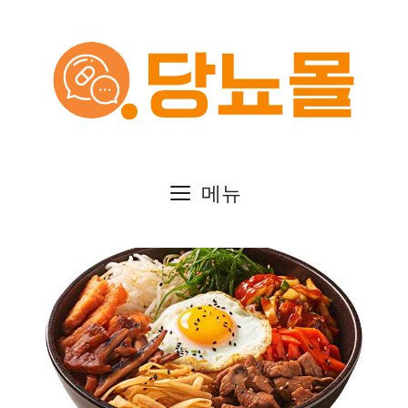
컨
텐
츠
로
건
메뉴
너
뛰
기