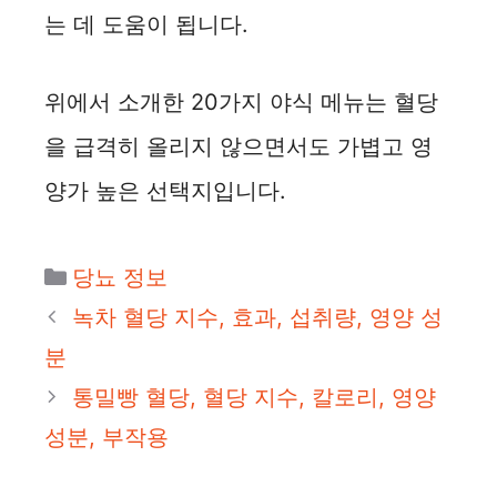
는 데 도움이 됩니다.
위에서 소개한 20가지 야식 메뉴는 혈당
을 급격히 올리지 않으면서도 가볍고 영
양가 높은 선택지입니다.
카
당뇨 정보
테
녹차 혈당 지수, 효과, 섭취량, 영양 성
고
분
리
통밀빵 혈당, 혈당 지수, 칼로리, 영양
성분, 부작용