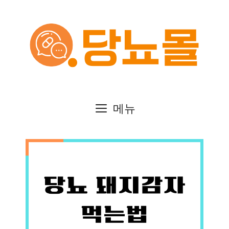
컨
텐
츠
로
건
메뉴
너
뛰
기