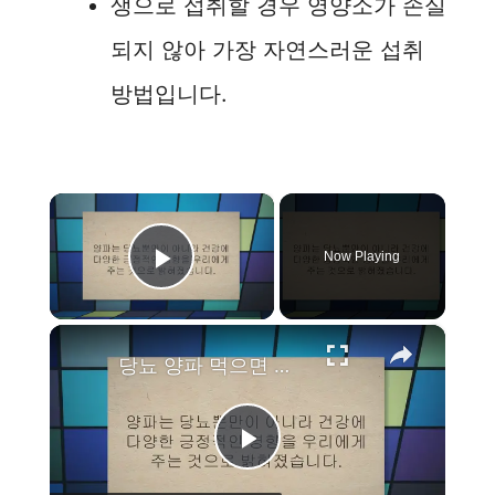
생으로 섭취할 경우 영양소가 손실
되지 않아 가장 자연스러운 섭취
방법입니다.
×
Now Playing
Play Video
×
당뇨 양파 먹으면 혈당 관리 확실히 가능해요!
P