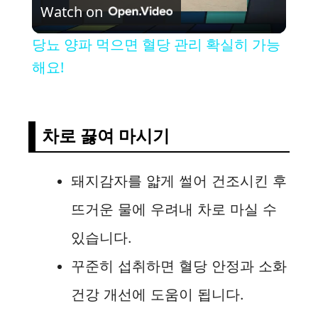
Watch on
l
당뇨 양파 먹으면 혈당 관리 확실히 가능
a
해요!
y
차로 끓여 마시기
V
돼지감자를 얇게 썰어 건조시킨 후
i
뜨거운 물에 우려내 차로 마실 수
d
있습니다.
꾸준히 섭취하면 혈당 안정과 소화
e
건강 개선에 도움이 됩니다.