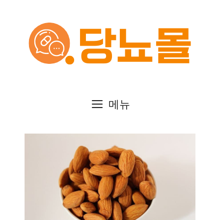
컨
텐
츠
로
건
메뉴
너
뛰
기