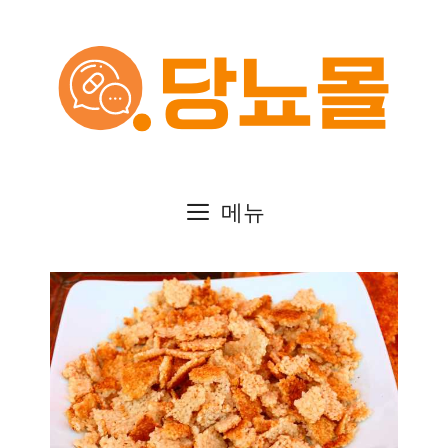
컨
텐
츠
로
건
메뉴
너
뛰
기