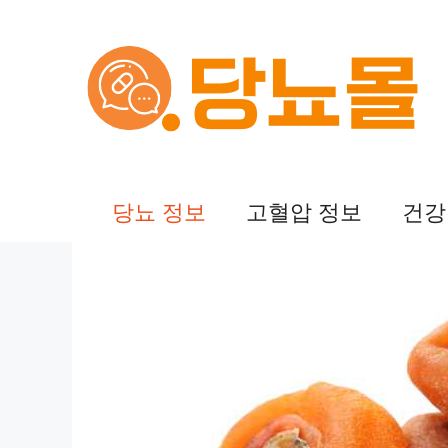
컨
텐
츠
로
건
당뇨 정보
고혈압 정보
건강
너
뛰
기