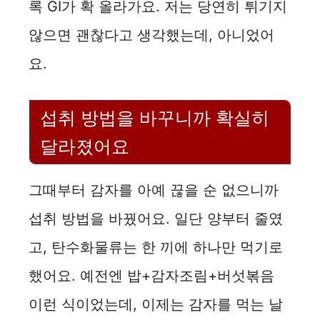
록 GI가 확 올라가요. 저는 당연히 튀기지
d
않으면 괜찮다고 생각했는데, 아니었어
e
요.
o
섭취 방법을 바꾸니까 확실히
달라졌어요
그때부터 감자를 아예 끊을 순 없으니까
섭취 방법을 바꿨어요. 일단 양부터 줄였
고, 탄수화물류는 한 끼에 하나만 먹기로
했어요. 예전엔 밥+감자조림+버섯볶음
이런 식이었는데, 이제는 감자를 먹는 날