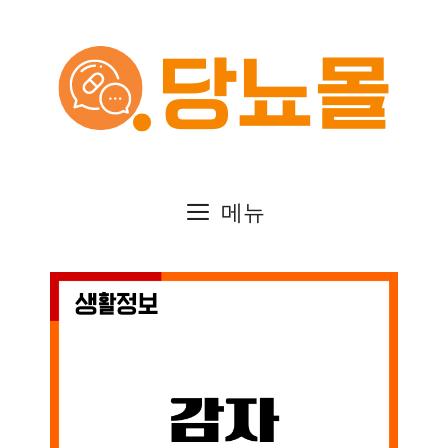
컨
텐
츠
로
건
메뉴
너
뛰
기