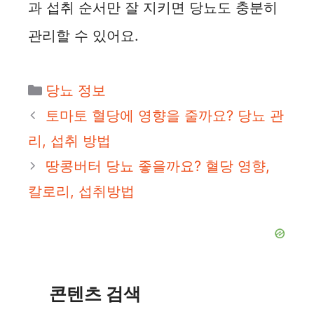
과 섭취 순서만 잘 지키면 당뇨도 충분히
관리할 수 있어요.
카
당뇨 정보
테
토마토 혈당에 영향을 줄까요? 당뇨 관
고
리, 섭취 방법
리
땅콩버터 당뇨 좋을까요? 혈당 영향,
칼로리, 섭취방법
콘텐츠 검색