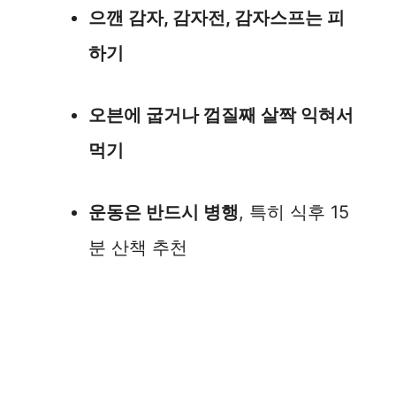
으깬 감자, 감자전, 감자스프는 피
하기
오븐에 굽거나 껍질째 살짝 익혀서
먹기
운동은 반드시 병행
, 특히 식후 15
분 산책 추천