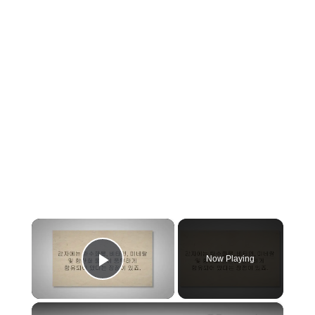
×
Now Playing
Play Video
×