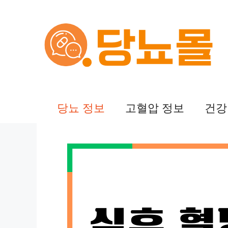
컨
텐
츠
로
건
당뇨 정보
고혈압 정보
건강
너
뛰
기