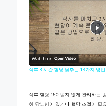
P
l
Watch on
a
식후 3 시간 혈당 낮추는 13가지 방법
y
V
식후 혈당 150 넘지 않게 관리하는
i
히 당뇨병이 있거나 혈당 조절이 필