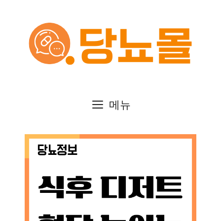
컨
텐
츠
로
건
메뉴
너
뛰
기