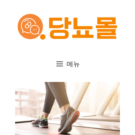
컨
텐
츠
로
건
메뉴
너
뛰
기