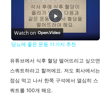
P
Watch on
l
당뇨에 좋은 운동 11가지 추천
a
유튜브에서 식후 혈당 떨어뜨리고 싶으면
y
스쿼트하라고 할꺼에요. 저도 회사에서는
점심 먹고 나서 한쪽 구석에서 열심히 스
V
쿼트를 100개 해요.
i