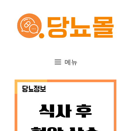
컨
텐
츠
로
건
메뉴
너
뛰
기