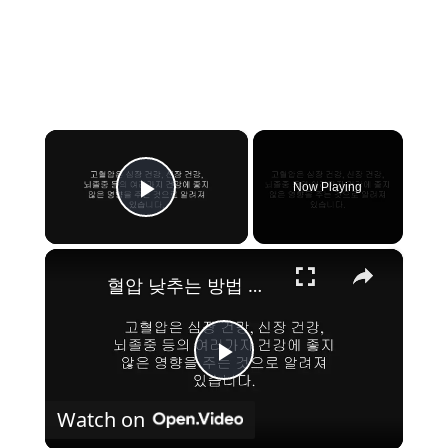
×
Now Playing
Play Video
×
혈압 낮추는 방법 채소, 고혈압 예방하기
P
Watch on
l