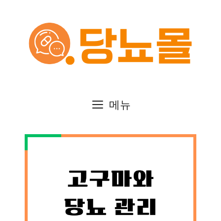
컨
텐
츠
로
건
메뉴
너
뛰
기